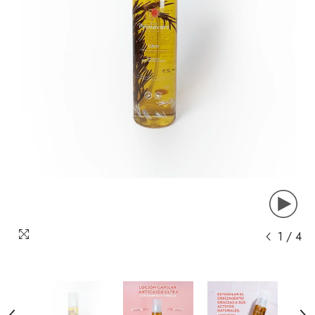
1
/
4