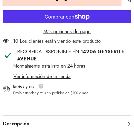
con
Ultra
Romero
con
y
Romero
Cebolla
y
Cebolla
Más opciones de pago
10 Los clientes están viendo este producto.
RECOGIDA DISPONIBLE EN
14206 GEYSERITE
AVENUE
Normalmente está listo en 24 horas
Ver información de la tienda
Envíos gratis
Envío estándar gratis en pedidos de $100 o más.
Descripción