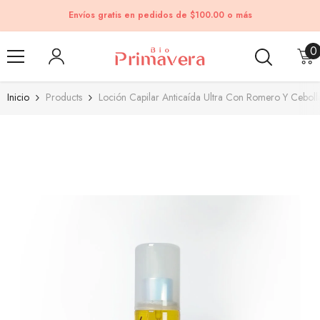
Saltar al contenido
Envíos gratis en pedidos de $100.00 o más
0
0
e
Inicio
Products
Loción Capilar Anticaída Ultra Con Romero Y Ceboll