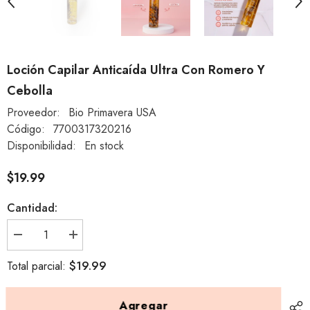
Loción Capilar Anticaída Ultra Con Romero Y
Cebolla
Proveedor:
Bio Primavera USA
Código:
7700317320216
Disponibilidad:
En stock
$19.99
Cantidad:
Disminuir
aumentar
cantidad
la
para
cantidad
$19.99
Total parcial:
Loción
para
Capilar
Loción
Anticaída
Capilar
Ultra
Anticaída
Agregar