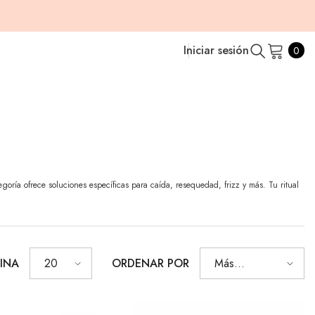
0
Iniciar sesión
0
ele
ES
EN
egoría ofrece soluciones específicas para caída, resequedad, frizz y más. Tu ritual
INA
ORDENAR POR
20
Más
vendidos