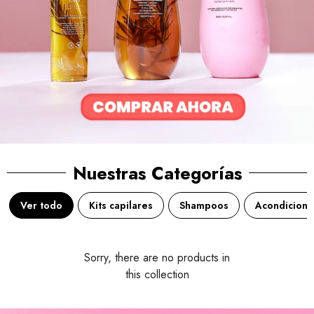
Nuestras Categorías
Ver todo
Kits capilares
Shampoos
Acondicion
Sorry, there are no products in
this collection