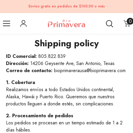
Skip to content
Envíos gratis en pedidos de $100.00 o más
0
0
i
Shipping policy
ID Comercial:
805.822.839
Dirección:
14206 Geyserite Ave, San Antonio, Texas
Correo de contacto:
bioprimaverausa@bioprimavera.com
1. Cobertura
Realizamos envíos a todo Estados Unidos continental,
Alaska, Hawái y Puerto Rico. Queremos que nuestros
productos lleguen a donde estés, sin complicaciones.
2. Procesamiento de pedidos
Los pedidos se procesan en un tiempo estimado de 1 a 2
días hábiles.